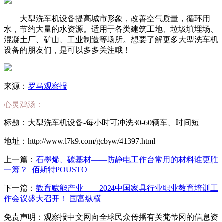
大型洗车机设备提高城市形象，改善空气质量，循环用
水，节约大量的水资源。适用于各类建筑工地、垃圾填埋场、
混凝土厂、矿山、工业制造等场所。想要了解更多大型洗车机
设备的朋友们，是可以多多关注哦！
来源：
罗马观察报
心灵鸡汤：
标题：大型洗车机设备-每小时可冲洗30-60辆车、时间短
地址：http://www.l7k9.com/gcbyw/41397.html
上一篇：
石墨烯、碳基材——防静电工作台常用的材料谁更胜
一筹？_佰斯特POUSTO
下一篇：
教育赋能产业——2024中国家具行业职业教育培训工
作会议盛大召开！ 国富纵横
免责声明：观察报中文网向全球民众传播有关梵蒂冈的信息资