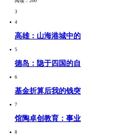
阅读：200
3
4
高雄：山海港城中的
5
德岛：隐于四国的自
6
基金折算后我的钱突
7
馆陶卓创教育：事业
8