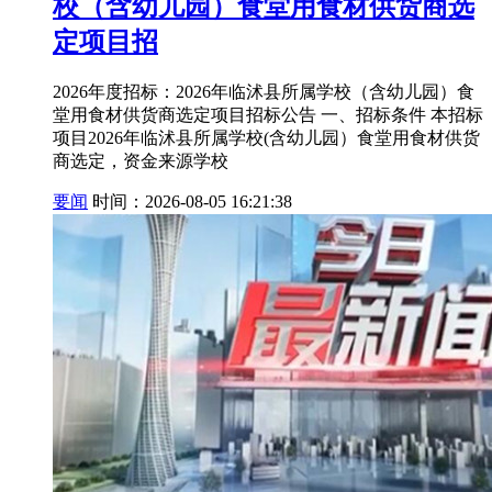
校（含幼⼉园）⻝堂⽤⻝材供货商选
定项⽬招
2026年度招标：2026年临沭县所属学校（含幼⼉园）⻝
堂⽤⻝材供货商选定项⽬招标公告 ⼀、招标条件 本招标
项⽬2026年临沭县所属学校(含幼⼉园）⻝堂⽤⻝材供货
商选定，资⾦来源学校
要闻
时间：2026-08-05 16:21:38