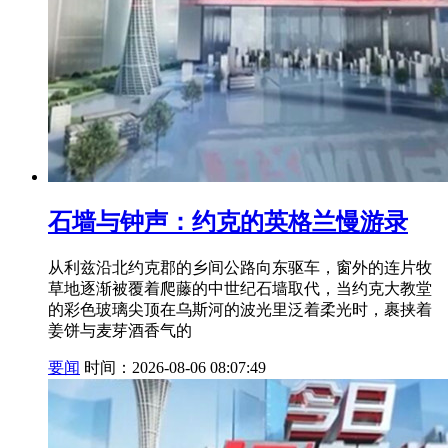
石墙与钟声：约克的英格兰慢游录
从利兹沿北约克郡的乡间公路向东驱车，窗外的连片牧
草地逐渐被覆着爬藤的中世纪石墙取代，当约克大教堂
的彩色玻璃尖顶在乌斯河的波光里泛着柔光时，裹挟着
姜饼与麦芽酒香气的
要闻
时间：2026-08-06 08:07:49