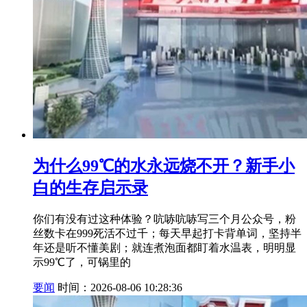
为什么99℃的水永远烧不开？新手小
白的生存启示录
你们有没有过这种体验？吭哧吭哧写三个月公众号，粉
丝数卡在999死活不过千；每天早起打卡背单词，坚持半
年还是听不懂美剧；就连煮泡面都盯着水温表，明明显
示99℃了，可锅里的
要闻
时间：2026-08-06 10:28:36