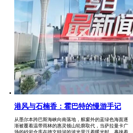
港风与石楠香：霍巴特的慢游手记
从墨尔本跨巴斯海峡向南落地，舷窗外的蓝绿色海面逐
渐被覆着温带雨林的惠灵顿山轮廓取代，当萨拉曼卡广
场的砂岩仓库在德文特河的波光里泛着暖光时，裹挟着