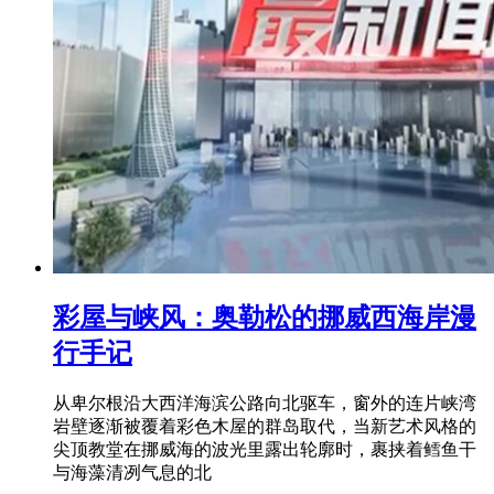
彩屋与峡风：奥勒松的挪威西海岸漫
行手记
从卑尔根沿大西洋海滨公路向北驱车，窗外的连片峡湾
岩壁逐渐被覆着彩色木屋的群岛取代，当新艺术风格的
尖顶教堂在挪威海的波光里露出轮廓时，裹挟着鳕鱼干
与海藻清冽气息的北