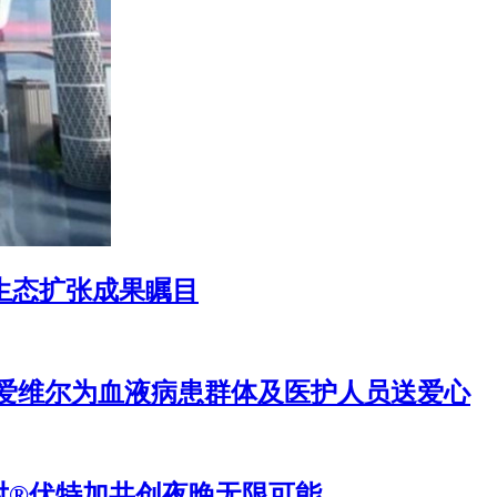
度生态扩张成果瞩目
手爱维尔为血液病患群体及医护人员送爱心
绝对®伏特加共创夜晚无限可能