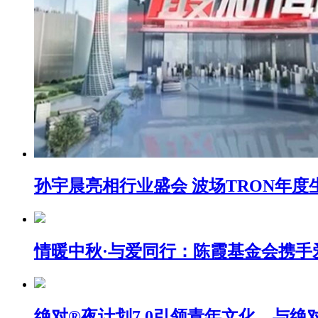
​孙宇晨亮相行业盛会 波场TRON年
情暖中秋·与爱同行：陈霞基金会携
绝对®夜计划7.0引领青年文化，与