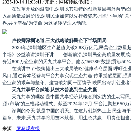
2025-10-14 11:03:41
/
来源：网络转载
/
阅读：
在改革开放的浪潮中,深圳以其独特的创新基因与外向型经济
入高质量发展阶段,深圳民企如何以先行者姿态拥抱“下半场”,
界,共享幸福”为使命,为这场转型注入动能。
卢俊卿深圳论道,三大战略破解民企下半场困局
2024年,深圳地区生产总值突破3.68万亿元,民营企业
半场》公益演讲深圳开讲——创新前沿,深圳民企高质量发展成全
务近600万企业家的天九共享平台。他以“56789”数据(贡献5
在演讲中,卢俊卿提出三大破局战略:健康革命层面,呼吁企
风口,通过资本经营与平台共享实现生态共赢;传承觉醒层面,强调
企业家的艰辛与坚守。这首歌如同一面镜子,映照出深圳创业者“
天九共享平台赋能,从技术普惠到生态共赢
天九共享的崛起,是中国共享经济从概念到实践的生动写照。
源+市场”的三维驱动模式。截至2024年12月,平台汇聚超5
深圳的今天,就是中国的明天。在这片创新热土上,民企与平
篇章。未来,天九共享将用技术筑基、用生态共赢、用责任担当
来源：
罗马观察报