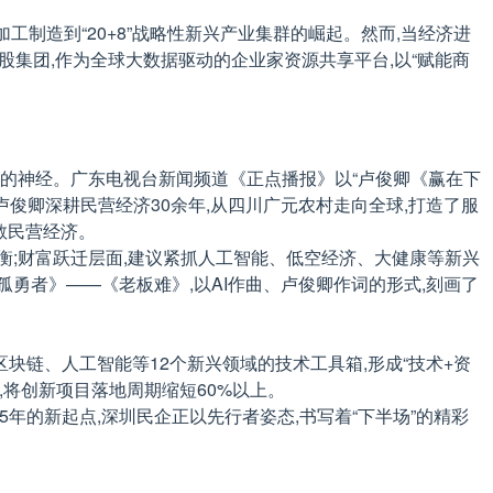
制造到“20+8”战略性新兴产业集群的崛起。然而,当经济进
股集团,作为全球大数据驱动的企业家资源共享平台,以“赋能商
国经济的神经。广东电视台新闻频道《正点播报》以“卢俊卿《赢在下
俊卿深耕民营经济30余年,从四川广元农村走向全球,打造了服
致敬民营经济。
平衡;财富跃迁层面,建议紧抓人工智能、低空经济、大健康等新兴
孤勇者》——《老板难》,以AI作曲、卢俊卿作词的形式,刻画了
块链、人工智能等12个新兴领域的技术工具箱,形成“技术+资
配,将创新项目落地周期缩短60%以上。
年的新起点,深圳民企正以先行者姿态,书写着“下半场”的精彩