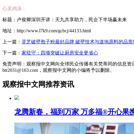
心灵鸡汤：
标题：卢俊卿深圳开讲：天九共享助力，民企下半场赢未来
地址：http://www.l7k9.com/gcbcj/44133.html
上一篇：
灵芝破壁孢子粉最好品牌 破壁技术与道地原料的品质
下一篇：
家驻守：四项突破让厨房安全更省心
免责声明：观察报中文网向全球民众传播有关梵蒂冈的信息资
btr2031@163.com，观察报中文网的小编将予以删除。
观察报中文网推荐资讯
龙腾新春，福到万家 万多福®开心果