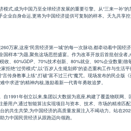
模式,成为中国乃至全球经济发展的重要引擎。从“三来一补”的加工
关乎企业自身命运,更将为中国经济提供可复制的样本。天九共享控
数量超260万家,这座“民营经济第一城”的每一次脉动,都牵动着中
国样本”为题,聚焦这场思想盛宴。作为改革开放后首批创业者,卢
0%税收、60%GDP、70%技术创新、80%就业、90%企业数量)
业家拒绝“过劳模式”,以“百岁人生规划师”的姿态重构工作与生活
“言传身教事上练”,打破“富不过三代”魔咒。现场发布的民企版《
难中求进”的精神内核,激励着新一代青年勇敢追梦。
自1991年创立以来,集团以大数据为底座,构建了覆盖物联网、区
50万注册用户,通过智能算法实现项目与资本、技术、市场的精准匹
台的共生共荣,为中国经济的高质量发展注入不竭动力。站在2025
,助力中国民营经济从跟跑迈向领跑。