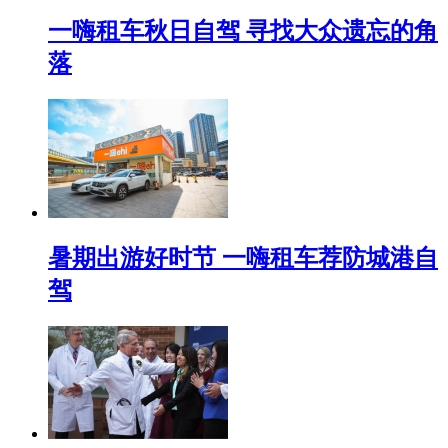
一嗨租车秋日自驾 寻找大众遗忘的角
落
暑期出游好时节 一嗨租车荐防城港自
驾