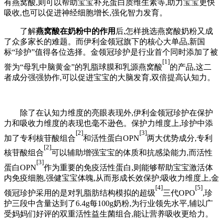
有燕窝酸,则可以帮助宝宝补充蛋白质维生素等,助力宝宝更快
吸收,也可以促进神经细胞增长,强化智力发育。
了解
燕窝酸在奶粉中的作用
后,怎样挑选燕窝酸奶粉又成
了众多家长的难题。而伊利金领冠旗下的核心大单品,新国
标“珍护”值得各位选择。金领冠珍护是行业首个同时添加了被
[1]
誉为“母乳中脑黄金”的乳脂球膜和乳源燕窝酸
的产品,这二
者成分强强协作,可以促进宝宝的大脑发育,双倍提高认知力。
除了在认知力维度的亮眼表现外,伊利金领冠珍护在保护
力和吸收力维度的表现也毫不逊色。保护力维度上,珍护中添
[2]
[3]
加了专利核苷酸组合
和活性蛋白OPN
两大优势成分,专利
[2]
核苷酸组合
可以辅助增强宝宝的体质和抗感染能力,而活性
[3]
蛋白OPN
作为重要的免疫活性蛋白,则能够帮助宝宝激活体
内免疫细胞,强健宝宝体魄,从而形成长效保护;吸收力维度上,金
[4]
[5]
领冠珍护采用的是对乳脂肪结构模拟的超级
三代OPO
,珍
护三段中含量达到了6.4g每100g奶粉,为行业领先水平,辅以广
受妈妈们好评的双重活性益生菌组合,能让营养吸收更给力。