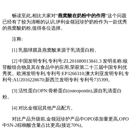
畅读至此,相比大家对“
燕窝酸在奶粉中的作用
”这个问题
已经有了较为清晰的认识,伊利金领冠珍护奶粉作为一款优秀
的燕窝酸奶粉,值得各位选择。
注释:
[1] 乳脂球膜及燕窝酸来源于乳清蛋白粉。
[2] 中国发明专利,专利号:ZL201680013841.3 发明名称:核
苷酸组合物及其在食品中的应用,荣获第二十三届中国专利优
秀奖。欧洲发明专利,专利号:EP3266310;澳大利亚发明专利,专
利号:AU2016228670;新西兰发明专利 专利号735399。
[3] 活性蛋白OPN:骨桥蛋白(osteopontin),源自乳清蛋白
粉。
[4] 对比金领冠其他产品配方。
对比产品升级前,金领冠珍护产品中OPO添加量更高,OPO
中SN-2棕榈酸含量占比更高(接近70%)。