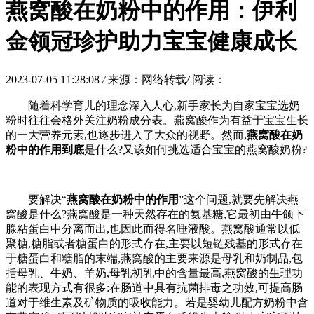
燕窝酸在奶粉中的作用：伊利
金领冠珍护助力宝宝健康成长
2023-07-05 11:28:08
/
来源：网络转载
/
阅读：
随着科学育儿的理念深入人心,新手家长为自家宝宝选奶
粉时往往会格外关注奶粉成分表。燕窝酸作为有益于宝宝生长
的一大营养元素,也逐步进入了大众的视野。然而,
燕窝酸在奶
粉中的作用到底
是什么?又该如何挑选适合宝宝的燕窝酸奶粉?
要解决“
燕窝酸在奶粉中的作用
”这个问题,就要先解决燕
窝酸是什么?燕窝酸是一种天然存在的氨基糖,它最初由牛颌下
腺粘蛋白中分离而出,也因此而得名唾液酸。燕窝酸通常以低
聚糖,糖脂或者糖蛋白的形式存在,主要以短链残基的形式存在
于糖蛋白和糖脂的末端,燕窝酸的主要来源是母乳和奶制品,包
括母乳、牛奶、羊奶,母乳初乳中的含量最高,燕窝酸的生理功
能的表现方式有很多:在肠道中具有抗菌排毒之功效,可提高肠
道对于维生素及矿物质的吸收能力。若是婴幼儿配方奶粉中含