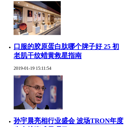
口服的胶原蛋白肽哪个牌子好 25 初
老肌干纹蜡黄救星指南
2019-01-19 15:11:54
​孙宇晨亮相行业盛会 波场TRON年度