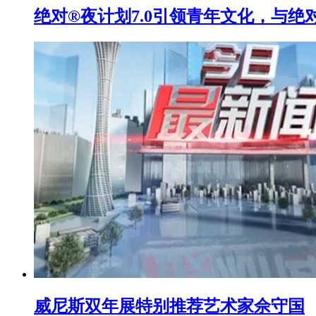
绝对®夜计划7.0引领青年文化，与
威尼斯双年展特别推荐艺术家佘守国