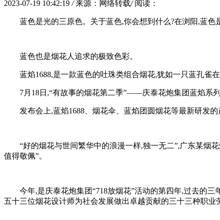
2023-07-19 10:42:19
/
来源：网络转载
/
阅读：
蓝色是光的三原色。关于蓝色,你会想到什么?在浏阳,蓝色
蓝色也是烟花人追求的极致色彩。
蓝焰1688,是一款蓝色的吐珠类组合烟花,犹如一只蓝孔雀
7月18日,“有故事的烟花第二季”——庆泰花炮集团蓝焰
发布会上,蓝焰1688、烟花伞、蓝焰团圆烟花等最新研发
“好的烟花与世间繁华中的浪漫一样,独一无二”,广东某烟
值得敬佩”。
今年,是庆泰花炮集团“718放烟花”活动的第四年,过去
五十三位烟花设计师为社会发展做出卓越贡献的三十三种职业劳