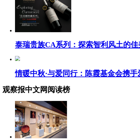
泰瑞贵族CA系列：探索智利风土的佳
情暖中秋·与爱同行：陈霞基金会携
观察报中文网阅读榜