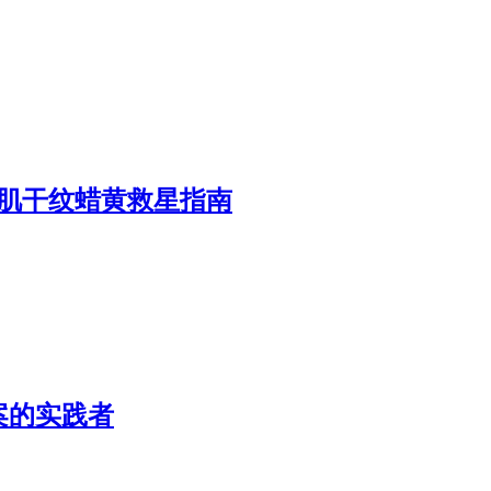
老肌干纹蜡黄救星指南
的实践者​