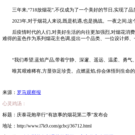
三年来,“718放烟花”,不仅成为了一个美好的节日,实现
2023年,对于烟花人来说,既是机遇,也是挑战。一夜之间,
后疫情时代的人们,对美好生活的向往更加强烈,对烟花消费
难得的蓝色作为系列烟花主色调,提出一个品类、一位设计师、
“我们希望,蓝焰产品,带着宁静、深邃、遥远、温柔、勇气
唯其艰难稀有,方显弥足珍贵。点燃蓝焰,你会体悟到生命的
来源：
罗马观察报
心灵鸡汤：
标题：庆泰花炮举行“有故事的烟花第二季”发布会
地址：http://www.l7k9.com/gcbcj/36712.html