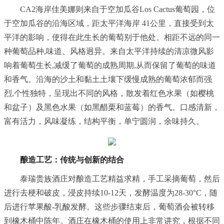
CA2海岸佳美娜则来自于空加瓜谷Los Cactus葡萄园，位
于空加瓜谷的沿海区域，距太平洋海岸 41公里，直接受到太
平洋的影响，使得在此生长的葡萄别于他处。相距不远的同一
种葡萄品种,味道、风格迥异。来自太平洋持续的清凉微风影
响着葡萄生长,减缓了葡萄的成熟周期,从而保留了葡萄的味道
和香气。沿海的沙土和黏土土壤下缓慢成熟的葡萄浓郁而强
烈,个性独特，呈现出不同的风格，散发着红色水果（如樱桃
和盆子）及黑色水果（如黑醋栗和蓝莓）的香气。口感清新，
富有活力，风味凝练，结构平衡，单宁圆润，余味持久。
酿造工艺：传统与创新的结合
泰瑞贵族酒庄对酿造工艺精益求精，手工采摘葡萄，然后
进行去梗和破皮，浸皮持续10-12天，发酵温度为28-30°C，随
后进行苹果酸-乳酸发酵。这些步骤结束后，葡萄酒会被转移
到橡木桶中陈年。酒庄在橡木桶的使用上非常讲究，根据不同