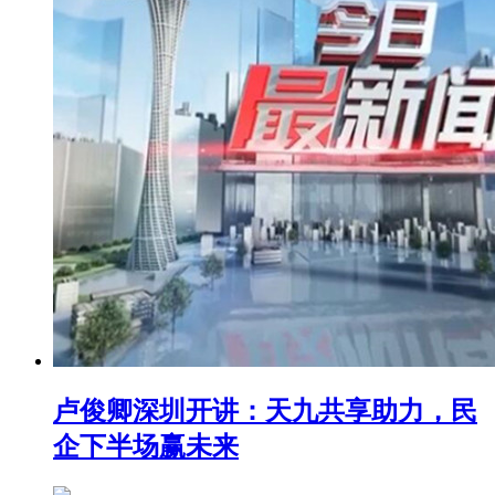
卢俊卿深圳开讲：天九共享助力，民
企下半场赢未来