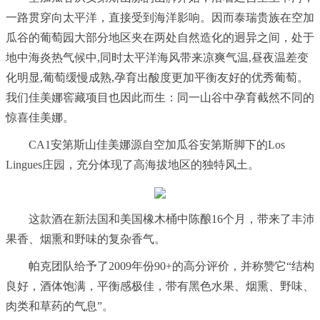
一路贯穿向太平洋，直接受到海洋影响。因而泰瑞贵族在空加
瓜谷的葡萄园大部分地区夹在两处自然造化的迥异之间，处于
地中海炎热气候中,同时太平洋海风带来凉爽气温,昼夜温差变
化明显,葡萄缓慢成熟,孕育出酸度更加平衡友好的优秀葡萄。
我们佳美娜窖藏项目也因此而生：同一山谷中孕育截然不同的
惊喜佳美娜。
CA1安第斯山佳美娜源自空加瓜谷安第斯脚下的Los
Lingues庄园，充分体现了高海拔地区的独特风土。
这款酒在新法国和美国橡木桶中陈酿16个月，带来了丰沛
果香、烟熏和野味的复杂香气。
帕克团队给予了2009年份90+的高分评价，并称赞它“结构
良好，酒体饱满，平衡感极佳，带有黑色水果、烟熏、野味、
肉类和草药的气息”。