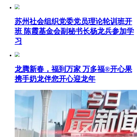
苏州社会组织党委党员理论轮训班开
班 陈霞基金会副秘书长杨龙兵参加学
习
龙腾新春，福到万家 万多福®开心果
携手奶龙伴您开心迎龙年