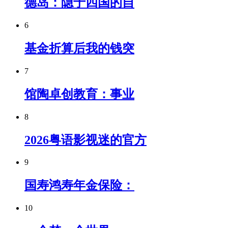
德岛：隐于四国的自
6
基金折算后我的钱突
7
馆陶卓创教育：事业
8
2026粤语影视迷的官方
9
国寿鸿寿年金保险：
10