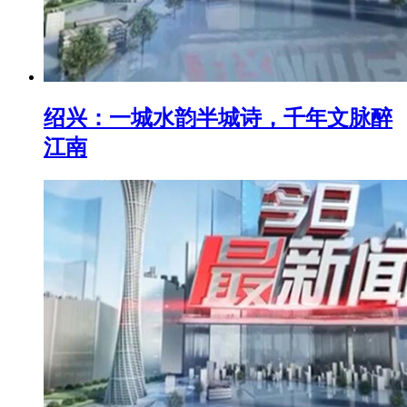
绍兴：一城水韵半城诗，千年文脉醉
江南