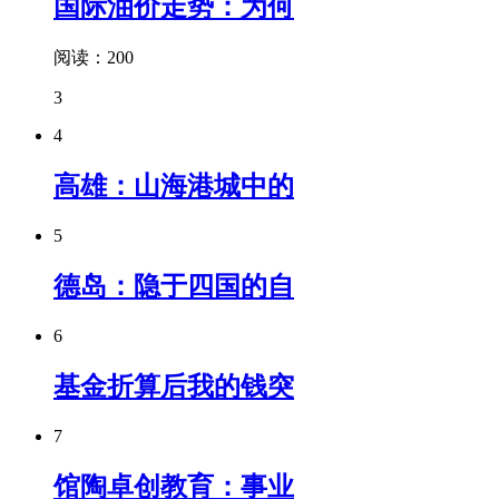
国际油价走势：为何
阅读：200
3
4
高雄：山海港城中的
5
德岛：隐于四国的自
6
基金折算后我的钱突
7
馆陶卓创教育：事业