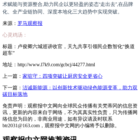
术赋能与资源整合,助力民企以更轻盈的姿态“走出去”,在品牌
化、全产业链协同、深度本地化三大趋势中实现突破。
来源：
罗马观察报
心灵鸡汤：
标题：卢俊卿六城巡讲收官，天九共享引领民企数智化“换道
超车”
地址：http://www.l7k9.com/gcbcj/44277.html
上一篇：
家驻守：四项突破让厨房安全更省心
下一篇：
洁诚新能源：以创新技术驱动绿色能源变革，助力双
碳目标落地
免责声明：观察报中文网向全球民众传播有关梵蒂冈的信息资
讯，更新的内容来自于网络，不为其真实性负责，只为传播网
络信息为目的，非商业用途，如有异议请及时联系
btr2031@163.com，观察报中文网的小编将予以删除。