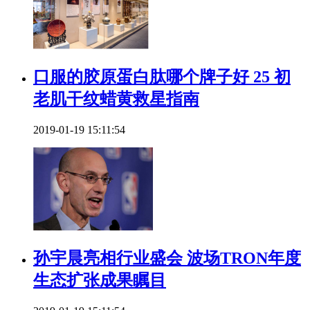
口服的胶原蛋白肽哪个牌子好 25 初
老肌干纹蜡黄救星指南
2019-01-19 15:11:54
​孙宇晨亮相行业盛会 波场TRON年度
生态扩张成果瞩目