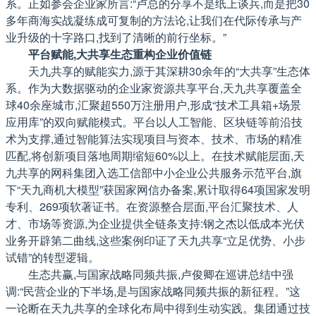
系。正如参会企业家所言:“卢总的分享不是纸上谈兵,而是把30
多年商海实战凝练成可复制的方法论,让我们在代际传承与产
业升级的十字路口,找到了清晰的前行坐标。”
平台赋能,大共享生态重构企业价值链
天九共享的赋能实力,源于其深耕30余年的“大共享”生态体
系。作为大数据驱动的企业家资源共享平台,天九共享覆盖全
球40余座城市,汇聚超550万注册用户,形成“技术工具箱+场景
应用库”的双向赋能模式。平台以人工智能、区块链等前沿技
术为支撑,通过智能算法实现项目与资本、技术、市场的精准
匹配,将创新项目落地周期缩短60%以上。在技术赋能层面,天
九共享的网科集团入选工信部中小企业公共服务示范平台,旗
下“天九商机大模型”获国家网信办备案,累计取得64项国家发明
专利、269项软著证书。在资源整合层面,平台汇聚技术、人
才、市场等资源,为企业提供全链条支持:钢之杰以低成本光伏
业务开辟第二曲线,这些案例印证了天九共享“立足优势、小步
试错”的转型逻辑。
生态共赢,与国家战略同频共振,卢俊卿在巡讲总结中强
调:“民营企业的下半场,是与国家战略同频共振的新征程。”这
一论断在天九共享的全球化布局中得到生动实践。集团通过技