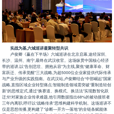
实战为基,六城巡讲凝聚转型共识
卢俊卿《赢在下半场》六城巡讲在北京启幕,途经深圳、
长沙、温州、南宁,最终在武汉收官。这场纵贯中国核心经济
带的巡讲,以“告别悲壮、拥抱从容”为主线,聚焦“健康革命、财
富跃迁、传承觉醒”三大战略,为超5000位企业家提供代际传承
与产业升级的实践指南。在武汉站,卢俊卿结合“中部崛起”国家
战略,直指区域企业转型痛点:智能制造领域需突破“重制造轻创
新”的思维定式,通过“换赛道、换模式、换活法”实现数智化跃
迁;针对家族企业传承难题,他引用数据指出68%的被动接班者
三年内离职,呼吁以“战略传承”思维构建科学机制。这场巡讲不
仅是思想传播,更构建了“诊断—开方—落地”的全链条赋能体