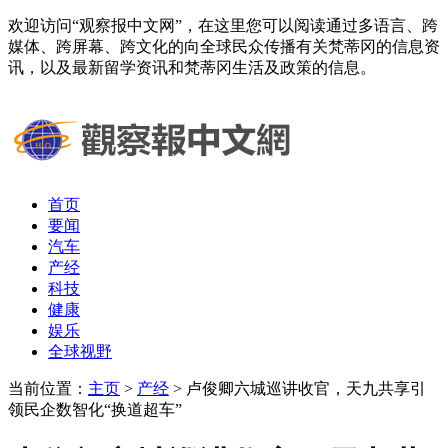
欢迎访问“观察报中文网”，在这里您可以阅读通过多语言、跨
媒体、跨屏幕、跨文化的向全球民众传播有关梵蒂冈的信息资
讯，以及最新留学资讯和梵蒂冈生活及政策的信息。
首页
要闻
汽车
产经
科技
健康
娱乐
全球视野
当前位置：
主页
>
产经
> 卢俊卿六城巡讲收官，天九共享引
领民企数智化“换道超车”