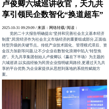
卢俊卿六城巡讲收官，天九共
享引领民企数智化“换道超车”
2025-10-31 09:29:09
/
来源：网络转载
/
阅读：
党的二十大报告明确提出“坚持和完善社会主义基本经济
制度”,民营经济作为社会主义市场经济的重要组成部分,正面临
转型升级的关键节点。传统产业技术固化、管理模式滞后、资
金压力加剧等问题,让不少企业在数智化浪潮中陷入“转型焦
虑”。天九共享集团创始人卢俊卿以《赢在下半场》为主题的
六城巡讲,以实战经验为民营企业指明破局路径,更通过天九共
享的平台优势,为企业家提供从思想到落地的系统性赋能方
案。