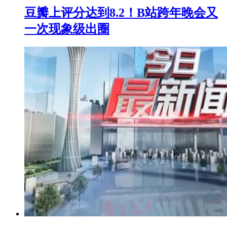
豆瓣上评分达到8.2！B站跨年晚会又
一次现象级出圈