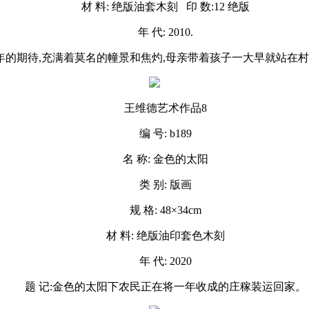
材 料: 绝版油套木刻 印 数:12 绝版
年 代: 2010.
一年的期待,充满着莫名的幢景和焦灼,母亲带着孩子一大早就站在
王维德艺术作品8
编 号: b189
名 称: 金色的太阳
类 别: 版画
规 格: 48×34cm
材 料: 绝版油印套色木刻
年 代: 2020
题 记:金色的太阳下农民正在将一年收成的庄稼装运回家。