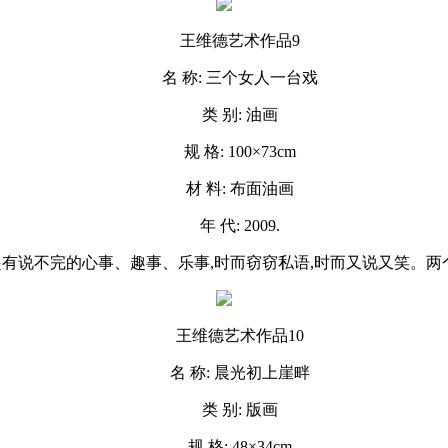
王维德艺术作品9
名 称: 三个女人一台戏
类 别: 油画
规 格: 100×73cm
材 料: 布面油画
年 代: 2009.
一起有说不完的心事、趣事、乐事,时而窃窃私语,时而又说又笑。
王维德艺术作品10
名 称: 晨光初上崖畔
类 别: 版画
规 格: 48×34cm