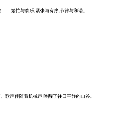
曲——繁忙与欢乐,紧张与有序,节律与和谐。
声、歌声伴随着机械声,唤醒了往日平静的山谷。