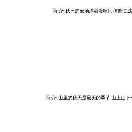
简 介: 秋日的麦场洋溢着喧闹和繁忙
简 介: 山里的秋天是最美的季节,山上