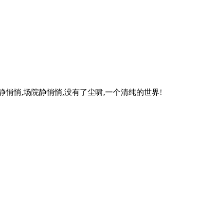
静悄悄,场院静悄悄,没有了尘啸,一个清纯的世界!