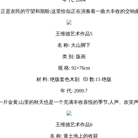
,这正是农民的守望和期盼;这里恰似正在演奏着一曲大丰收的交响
王维德艺术作品5
名 称: 大山脚下
类 别: 版画
规 格: 92×76cm
材 料: 绝版套色木刻 印 数:15 绝版
年 代: 2009.7
山下一片金黄;山里的秋天也是一个充满丰收喜悦的季节,人声、欢笑
王维德艺术作品6
名 称: 黄土地上的收获