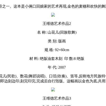
动内容之一。这本是小俩口回娘家的艺术再现,金色的麦穗和欢快的
王维德艺术作品2
名 称: 山花儿(回族歌舞)
类 别: 版画
规 格: 92×60cm
材 料: 绝版油套木刻 印 数:8 绝版
年 代: 2007
花儿(民歌)、数花(舞蹈说唱)、口弦(吹奏)、笛等,反映地方民
即边刻边印,刻完印完,完成后自行毁版。这幅画以金色为底,共用
王维德艺术作品3