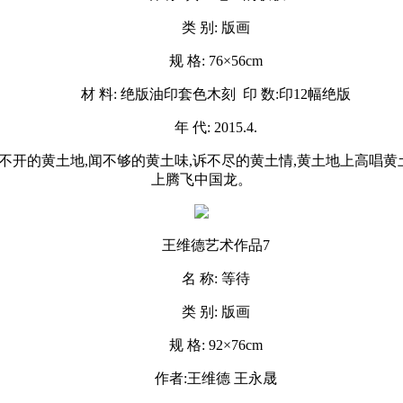
类 别: 版画
规 格: 76×56cm
材 料: 绝版油印套色木刻 印 数:印12幅绝版
年 代: 2015.4.
离不开的黄土地,闻不够的黄土味,诉不尽的黄土情,黄土地上高唱
上腾飞中国龙。
王维德艺术作品7
名 称: 等待
类 别: 版画
规 格: 92×76cm
作者:王维德 王永晟