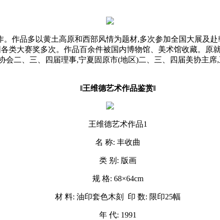
于创作。作品多以黄土高原和西部风情为题材,多次参加全国大展及
获全国各类大赛奖多次。作品百余件被国内博物馆、美术馆收藏。原就
协会二、三、四届理事,宁夏固原市(地区)二、三、四届美协主席
‖王维德艺术作品鉴赏‖
王维德艺术作品1
名 称: 丰收曲
类 别: 版画
规 格: 68×64cm
材 料: 油印套色木刻 印 数: 限印25幅
年 代: 1991