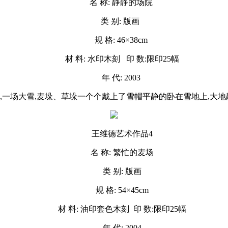
名 称: 静静的场院
类 别: 版画
规 格: 46×38cm
材 料: 水印木刻 印 数:限印25幅
年 代: 2003
院,一场大雪,麦垛、草垛一个个戴上了雪帽平静的卧在雪地上,大地
王维德艺术作品4
名 称: 繁忙的麦场
类 别: 版画
规 格: 54×45cm
材 料: 油印套色木刻 印 数:限印25幅
年 代: 2004