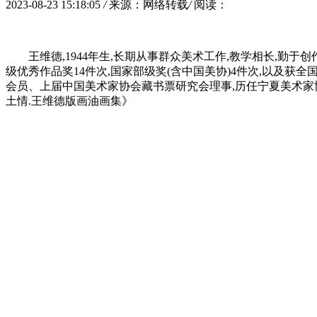
2023-08-23 15:18:05
/
来源：网络转载
/
阅读：
王维德,1944年生,长期从事群众美术工作,教学相长,勤
级优秀作品奖14件次,国家部级奖(含中国美协)4件次,以及
会员、上届中国美术家协会藏书票研究会理事,历任宁夏美术家
土情.王维德版画油画集》