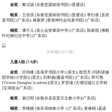
金奖
：黎渃源 [乐善堂梁銶琚书院] (普通话)
银奖
：王语淇 [乐善堂梁銶琚书院] (普通话); 李衍俊 [圣若
瑟书院] (广东话); 林家荞 [香港神托会培基书院] (广东话)
铜奖
：潘可儿 [圣公会曾肇添中学] (广东话); 陈家甜 [佛教
叶纪南纪念中学] (广东话)
少年组(13-17岁)
儿童A组 (7-9岁)
金奖
：邱培峰 [圣保罗书院小学] (英文); 曾思齐 [玛利诺修
院学校(小学部)] (英文); 刘籽扬[播道书院] (广东话); 郑可隽
[Victoria Shanghai Academy](英文); 罗奕瑧 [大埔旧墟公立学校
(宝湖道)](广东话)
银奖
：谢日熙 [佐敦谷圣若瑟天主教小学](广东话)
铜奖
：李晞雒 [保良局锦泰小学 ] (广东话); 黃睿晴 [嘉诺