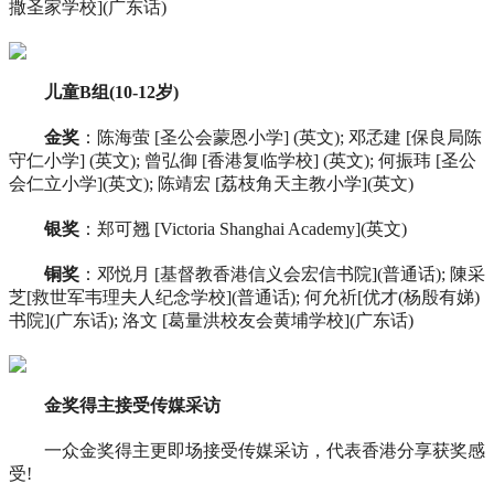
撒圣家学校](广东话)
儿童B组(10-12岁)
金奖
：陈海萤 [圣公会蒙恩小学] (英文); 邓孞建 [保良局陈
守仁小学] (英文); 曾弘御 [香港复临学校] (英文); 何振玮 [圣公
会仁立小学](英文); 陈靖宏 [荔枝角天主教小学](英文)
银奖
：郑可翘 [Victoria Shanghai Academy](英文)
铜奖
：邓悦月 [基督教香港信义会宏信书院](普通话); 陳采
芝[救世军韦理夫人纪念学校](普通话); 何允祈[优才(杨殷有娣)
书院](广东话); 洛文 [葛量洪校友会黄埔学校](广东话)
金奖得主接受传媒采访
一众金奖得主更即场接受传媒采访，代表香港分享获奖感
受!