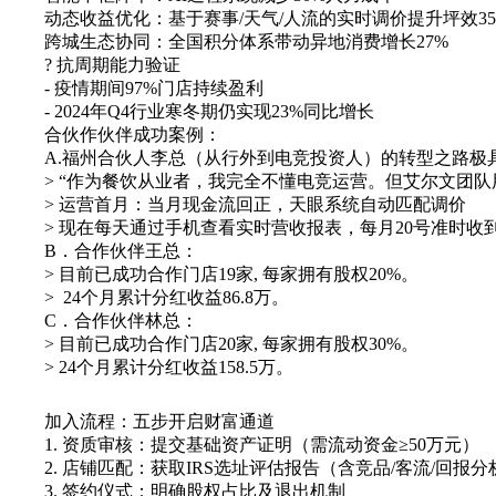
动态收益优化：基于赛事/天气/人流的实时调价提升坪效35
跨城生态协同：全国积分体系带动异地消费增长27%
?️ 抗周期能力验证
- 疫情期间97%门店持续盈利
- 2024年Q4行业寒冬期仍实现23%同比增长
合伙作伙伴成功案例：
A.福州合伙人李总（从行外到电竞投资人）的转型之路极
> “作为餐饮从业者，我完全不懂电竞运营。但艾尔文团
> 运营首月：当月现金流回正，天眼系统自动匹配调价
> 现在每天通过手机查看实时营收报表，每月20号准时收
B．合作伙伴王总：
> 目前已成功合作门店19家, 每家拥有股权20%。
> 24个月累计分红收益86.8万。
C．合作伙伴林总：
> 目前已成功合作门店20家, 每家拥有股权30%。
> 24个月累计分红收益158.5万。
加入流程：五步开启财富通道
1. 资质审核：提交基础资产证明（需流动资金≥50万元）
2. 店铺匹配：获取IRS选址评估报告（含竞品/客流/回报分
3. 签约仪式：明确股权占比及退出机制