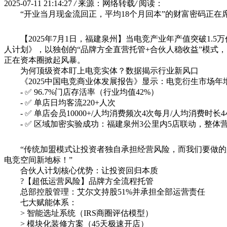
2025-07-11 21:14:27
/
来源：网络转载
/
阅读：
“开业当月现金流回正，平均18个月回本”的财富密码正在
【2025年7月1日，福建泉州】当电竞产业年产值突破1
人计划》，以独创的“品牌方全直营托管+合伙人稳收益”模式
正在资本圈掀起风暴。
为何顶级资本盯上电竞实体？数据揭示行业新风口
《2025中国电竞商业体发展报告》显示：电竞衍生市场年
- ✅ 96.7%门店存活率（行业均值42%）
- ✅ 单店日均客流220+人次
- ✅ 单店会员10000+/人均消费频次4次每月/人均消费时长
- ✅ 区域加密实验成功：福建泉州3公里内5店联动，整体营
“传统加盟模式让投资者独自承担经营风险，而我们要做的
电竞空间新地标！”
合伙人计划核心优势：让投资回归本质
?【超低运营风险】品牌方全流程托管
总部控股管理：艾尔文持股51%并承担全部运营责任
七大赋能体系：
> 智能选址系统（IRS商圈评估模型）
> 模块化装修方案（45天极速开店）