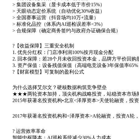
> 集团设备集采（显卡成本低于市价15%）
> 天眼动态定价系统（自动优化30%收益）
> 全国赛事运营（抖音场均10万+流量）
> 标准化品控（体系内AI巡检误差率<3%）
> 合规保障（确定商务签约与政府办证确保合规）
?【收益保障】三重安全机制
1. 优先分红权：门店净利润100%按月现金分配
2. 回本保障：若28个月未收回投资本金，品牌方平价回购
3. 资产保值：设备残值保值（高端电竞设备3年保值率65%
?【财富模型】可复制的盈利公式
为什么选择艾尔文？硬核数据构筑竞争壁垒
★★★两轮资本加持，顶尖机构战略投资，站稳资本市场
2015年获著名投资机构•北京<泽厚资本>天使轮融资，投资P
2017年获著名投资机构和<泽厚资本>A轮融资，投资A轮
? 运营效率革命
智能中枢降本：AI巡检系统减少30%人力成本