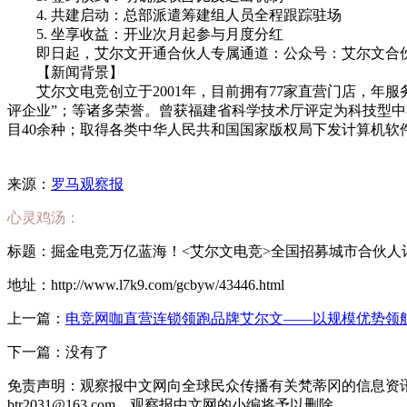
4. 共建启动：总部派遣筹建组人员全程跟踪驻场
5. 坐享收益：开业次月起参与月度分红
即日起，艾尔文开通合伙人专属通道：公众号：艾尔文合
【新闻背景】
艾尔文电竞创立于2001年，目前拥有77家直营门店，年
评企业”；等诸多荣誉。曾获福建省科学技术厅评定为科技型中小
目40余种；取得各类中华人民共和国国家版权局下发计算机软
来源：
罗马观察报
心灵鸡汤：
标题：掘金电竞万亿蓝海！<艾尔文电竞>全国招募城市合伙人
地址：http://www.l7k9.com/gcbyw/43446.html
上一篇：
电竞网咖直营连锁领跑品牌艾尔文——以规模优势领
下一篇：没有了
免责声明：观察报中文网向全球民众传播有关梵蒂冈的信息资
btr2031@163.com，观察报中文网的小编将予以删除。