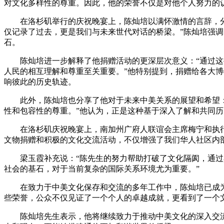
对文化多样性的尊重。因此，他的荣誉不仅是对他个人努力的
在洛杉矶举行的庆祝晚宴上，陈灿培以满怀激情的言辞，
仅记录了过去，更是我们与未来世代对话的桥梁。”陈灿培强
石。
陈灿培进一步解释了他捐赠活动的更深层次意义：“通过
人民的相互理解和尊重至关重要。”他特别提到，捐赠给各大
响彼此的历史轨迹。
此外，陈灿培也分享了他对于未来中美关系的展望和希望
性和包容性的尊重。”他认为，正是这种基于深入了解和共同
在洛杉矶庆祝晚宴上，南加州广府人联谊会主席梅宁和执
文物捐赠和积极的文化交流活动，不仅增强了我们华人社区内
梁玉霞补充说：“陈先生的努力帮助打破了文化隔阂，通
社会的基石，对于当前复杂的国际关系环境尤为重要。”
在致力于中美文化保存和交流的多年工作中，陈灿培已成
些荣誉，公众不仅见证了一个个人的卓越成就，更看到了一个
陈灿培先生表示，他将继续致力于推动中美文化的深入交