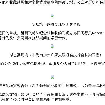
享他的收藏经历和对文物背后故事的解读，增进公众对历史的兴
。
陈灿培与感恩宴现场宾客合影
视。昆明飞虎队纪念馆接收的飞虎志愿团飞行员Robert "Catf
勇行为及中美两国在抗战期间的紧密合作。
感恩宴现场（中为南加州广府人联谊会执行会长梁玉霞）
级的文物12件，这些包括枪械、军服及个人日常用品等，不仅丰
培与到场宾客合影（左为领创商业联盟主席胡超、右为美华联林
飞虎队文物，如飞行员的个人装备和奖章，这些文物不仅具有极
也强化了公众对中美历史联系的理解和尊重。