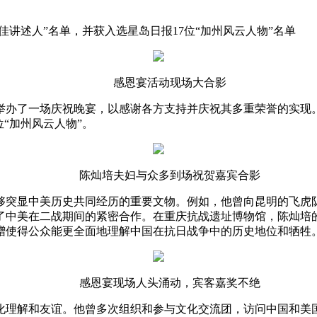
佳讲述人”名单，并获入选星岛日报17位“加州风云人物”名单
感恩宴活动现场大合影
杉矶举办了一场庆祝晚宴，以感谢各方支持并庆祝其多重荣誉的实
“加州风云人物”。
陈灿培夫妇与众多到场祝贺嘉宾合影
够突显中美历史共同经历的重要文物。例如，他曾向昆明的飞虎
中美在二战期间的紧密合作。在重庆抗战遗址博物馆，陈灿培的捐
赠使得公众能更全面地理解中国在抗日战争中的历史地位和牺牲
感恩宴现场人头涌动，宾客嘉奖不绝
化理解和友谊。他曾多次组织和参与文化交流团，访问中国和美