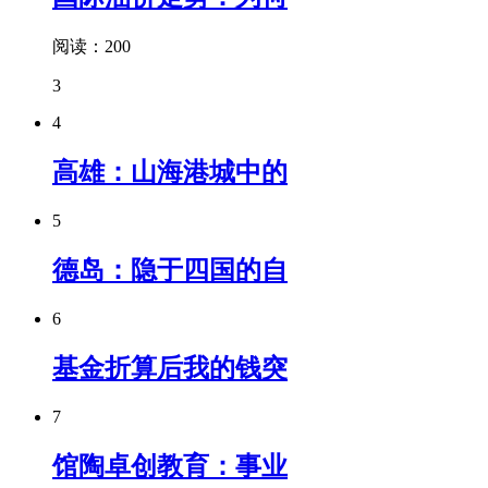
阅读：200
3
4
高雄：山海港城中的
5
德岛：隐于四国的自
6
基金折算后我的钱突
7
馆陶卓创教育：事业