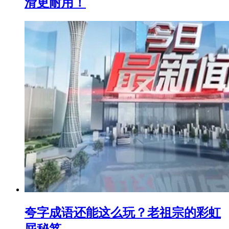
滑更耐用！
夸字成语还能这么玩？老祖宗的彩虹
屁秘笈