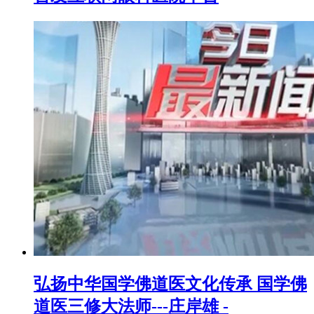
弘扬中华国学佛道医文化传承 国学佛
道医三修大法师---庄岸雄 -