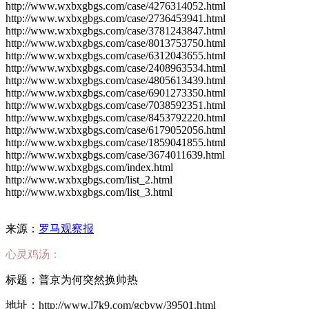
http://www.wxbxgbgs.com/case/4276314052.html
http://www.wxbxgbgs.com/case/2736453941.html
http://www.wxbxgbgs.com/case/3781243847.html
http://www.wxbxgbgs.com/case/8013753750.html
http://www.wxbxgbgs.com/case/6312043655.html
http://www.wxbxgbgs.com/case/2408963534.html
http://www.wxbxgbgs.com/case/4805613439.html
http://www.wxbxgbgs.com/case/6901273350.html
http://www.wxbxgbgs.com/case/7038592351.html
http://www.wxbxgbgs.com/case/8453792220.html
http://www.wxbxgbgs.com/case/6179052056.html
http://www.wxbxgbgs.com/case/1859041855.html
http://www.wxbxgbgs.com/case/3674011639.html
http://www.wxbxgbgs.com/index.html
http://www.wxbxgbgs.com/list_2.html
http://www.wxbxgbgs.com/list_3.html
来源：
罗马观察报
心灵鸡汤：
标题：普京为何突然换帅热
地址：http://www.l7k9.com/gcbyw/39501.html