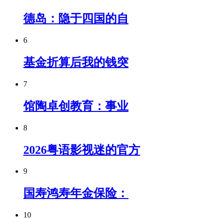
德岛：隐于四国的自
6
基金折算后我的钱突
7
馆陶卓创教育：事业
8
2026粤语影视迷的官方
9
国寿鸿寿年金保险：
10