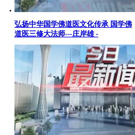
弘扬中华国学佛道医文化传承 国学佛
道医三修大法师---庄岸雄 -