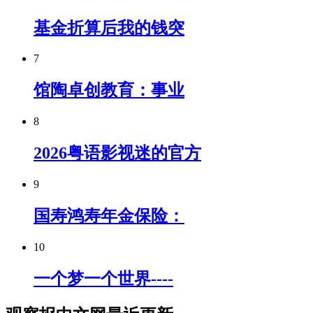
基金折算后我的钱突
7
馆陶卓创教育：事业
8
2026粤语影视迷的官方
9
国寿鸿寿年金保险：
10
一个梦一个世界----