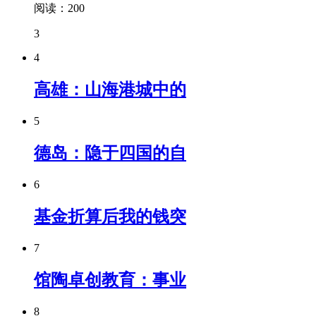
阅读：200
3
4
高雄：山海港城中的
5
德岛：隐于四国的自
6
基金折算后我的钱突
7
馆陶卓创教育：事业
8