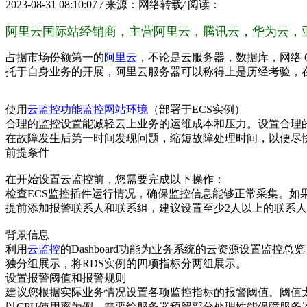
2023-08-31 08:10:07
/
来源：网络转载
/
阅读：
阿里云国际站经销商，主营阿里云，腾讯云，华为云，亚马逊
占据市场份额第一的
阿里云
，不论是云服务器，数据库，网络
托于自身业务的开展，阿里云服务器可以称得上是历经考验，
使用
云监控功能监控网站环境
（部署于ECS实例）
合理的监控设置能减轻云上业务的运维成本和压力。设置合理
在故障发生后第一时间发现问题，缩短故障处理时间，以便尽
前提条件
在开始设置云监控前，您需要完成以下操作：
检查ECS监控插件运行情况，确保监控信息能够正常采集。如
提前添加报警联系人和联系组，建议设置至少2人以上的联系
背景信息
利用
云监控
的Dashboard功能为业务系统的云资源设置监
独分组展示，将RDS实例的四项指标分两组展示。
设置报警阈值和报警规则
建议您根据实际业务情况设置各项监控指标的报警阈值。阈值
以CPU使用率为例，需要给服务器预留部分处理性能保障服务