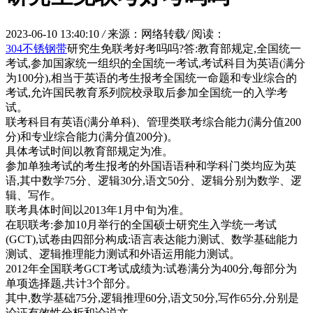
2023-06-10 13:40:10
/
来源：网络转载
/
阅读：
304不锈钢带
研究生免联考好考吗吗?答:教育部规定,全国统一
考试,参加国家统一组织的全国统一考试,考试科目为英语(满分
为100分),相当于英语的考生报考全国统一命题和专业综合的
考试,允许国民教育系列院校录取后参加全国统一的入学考
试。
联考科目有英语(满分单科)、管理类联考综合能力(满分值200
分)和专业综合能力(满分值200分)。
具体考试时间以教育部规定为准。
参加单独考试的考生报考的外国语语种和学科门类均应为英
语,其中数学75分、逻辑30分,语文50分、逻辑分别为数学、逻
辑、写作。
联考具体时间以2013年1月中旬为准。
在职联考:参加10月举行的全国硕士研究生入学统一考试
(GCT),试卷由四部分构成:语言表达能力测试、数学基础能力
测试、逻辑推理能力测试和外语运用能力测试。
2012年全国联考GCT考试成绩为:试卷满分为400分,每部分为
单项选择题,共计3个部分。
其中,数学基础75分,逻辑推理60分,语文50分,写作65分,分别是
论证有效性分析和论说文。