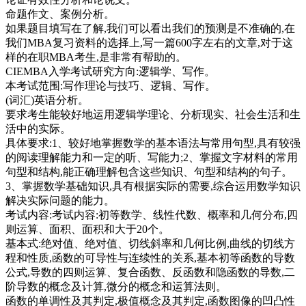
命题作文、案例分析。
如果题目填写在了解,我们可以看出我们的预测是不准确的,在
我们MBA复习资料的选择上,写一篇600字左右的文章,对于这
样的在职MBA考生,是非常有帮助的。
CIEMBA入学考试研究方向:逻辑学、写作。
本考试范围:写作理论与技巧、逻辑、写作。
(词汇)英语分析。
要求考生能较好地运用逻辑学理论、分析现实、社会生活和生
活中的实际。
具体要求:1、较好地掌握数学的基本语法与常用句型,具有较强
的阅读理解能力和一定的听、写能力;2、掌握文字材料的常用
句型和结构,能正确理解包含这些知识、句型和结构的句子。
3、掌握数学基础知识,具有根据实际的需要,综合运用数学知识
解决实际问题的能力。
考试内容:考试内容:初等数学、线性代数、概率和几何分布,四
则运算、面积、面积和大于20个。
基本式:绝对值、绝对值、切线斜率和几何比例,曲线的切线方
程和性质,函数的可导性与连续性的关系,基本初等函数的导数
公式,导数的四则运算、复合函数、反函数和隐函数的导数,二
阶导数的概念及计算,微分的概念和运算法则。
函数的单调性及其判定,极值概念及其判定,函数图像的凹凸性