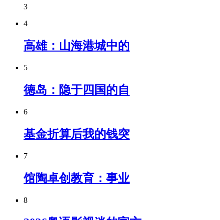
3
4
高雄：山海港城中的
5
德岛：隐于四国的自
6
基金折算后我的钱突
7
馆陶卓创教育：事业
8