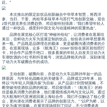
赴。"
本次推出的限定款
饮品
创新融合中华草本智慧，将西洋
参、当归、干姜、肉桂等多味草本与苏打气泡创新交融，迎合
z世代朋克养生消费趋势。邓启俊特别强调：“我们希望年轻人
通过一杯饮品，感受到中国文化与动漫精神的双重热血”。
品牌在展览核心区打造"神秘补给站"，让消费者在逛展结
束后，尝鲜动力火车为巡展定制的饮品，纷纷表示种草想要再
来一瓶。产品既是品牌理念的载体，更是破圈沟通消费者的介
质。在巡展现场，众多 《航海王》coser 纷纷在展区前拍照打
卡，对合作产品赞不绝口，很多看展的年轻人自发关注动力火
车潮饮酒的小红书和抖音账号，浏览品牌相关内容，深刻体现
了动力火车破圈合作的成功。
主动创新，破圈向前，亦是动力火车品牌25年如一的品
牌基因，与年轻化战略化的关键落子。品牌成立25年来，始
终以“与年轻人同频共振”为目标，从产品设计到营销策略，不
断突破传统酒饮品牌的框架。邓启俊强调：“《航海王》的粉
丝是极具消费力的群体，他们重视情感共鸣与文化认同。通过
与大航海时代亚洲巡回展上海站合作，我们不仅触达了核心受
众，更向潜在消费者展示了品牌的创新活力。” “以IP为桥，以
文化为魂”的策略，在展览现场得到了印证，不少消费者表