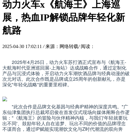
动力火车x《航海王》上海巡
展，热血IP解锁品牌年轻化新
航路
2025-04-30 17:02:11
/
来源：网络转载
/
阅读：
2025年4月25日，动力火车苏打酒正式宣布与《航海王-
大航海时代亚洲巡回展-上海站》达成战略合作，通过定制化
产品与沉浸式体验，开启
动力火车潮饮酒品牌
与经典动漫的破
次元对话。此次合作既是品牌成立25周年的创新献礼，亦是
深化"年轻化战略"的重要里程碑。
"此次合作是品牌文化基因与经典IP精神的深度共鸣。"广
东仙津集团执行总裁邓启俊在首发仪式现场向媒体阐释合作逻
辑："《航海王》的冒险与伙伴精神内核，与我们'年轻就要玩
出不同'、鼓励年轻人自在追梦、玩出不同的价值的品牌理念
不谋而合，通过IP赋能实现潮饮文化与Z时代潮流的双向奔