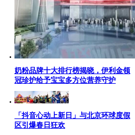
奶粉品牌十大排行榜揭晓，伊利金领
冠珍护给予宝宝多方位营养守护
「抖音心动上新日」与北京环球度假
区引爆春日狂欢