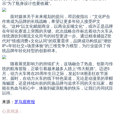
示“为了瓶身设计也要收藏”。
面对媒体关于未来规划的提问，邓启俊指出："文化IP合
作将成为品牌的长线战略，希望让更多年轻人接受IP文
化。”这种“以文化赋能商业，以商业反哺文化"，或许正是品牌
在年轻化赛道上突围的关键。此次战略合作标志着动力火车从
传统酒饮到潮流文化符号的转型更进一步。通过精准捕捉Z世
代对"情感消费+文化认同"的双重需求，品牌成功构筑起"潮饮
IP×年轻社交×场景体验"的三维竞争力模型，为行业提供了传
统品牌年轻化转型的创新样本。
随着展览影响力的持续扩大，这场融合了热血、创新与传
统的航海冒险，正吸引着越来越多人踏上“伟大航路”。迈进5
月，动力火车将在25周年生日之际，发起
518潮圣狂欢节
派
对。届时，在动力火车的线下特色渠道，无论是动漫里的草帽
海贼团，还是持续向前的民族品牌与追求不同的天生玩家，都
能在热血与初心中，体验到破浪航海的快乐，让我们共同拭目
以待。
来源：
罗马观察报
心灵鸡汤：