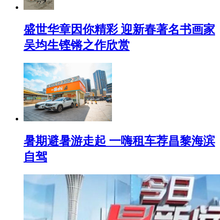
盛世华章因你精彩 迎新春著名书画家
吴均生铿锵之作欣赏
暑期避暑游走起 一嗨租车荐昌黎海滨
自驾