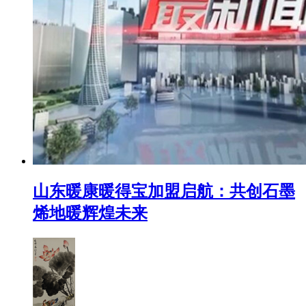
山东暖康暖得宝加盟启航：共创石墨
烯地暖辉煌未来