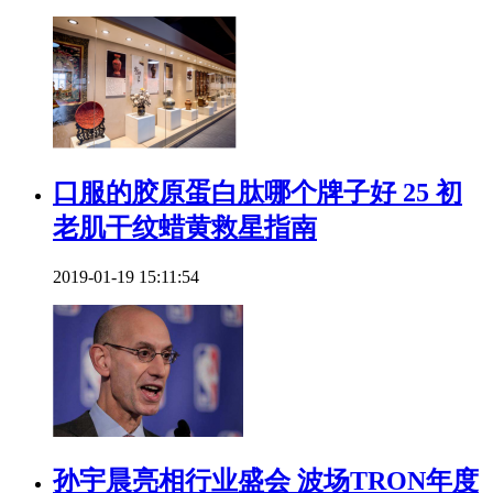
口服的胶原蛋白肽哪个牌子好 25 初
老肌干纹蜡黄救星指南
2019-01-19 15:11:54
​孙宇晨亮相行业盛会 波场TRON年度