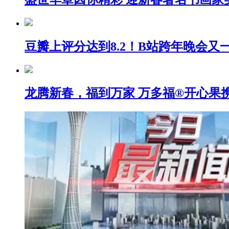
豆瓣上评分达到8.2！B站跨年晚会又
龙腾新春，福到万家 万多福®开心果