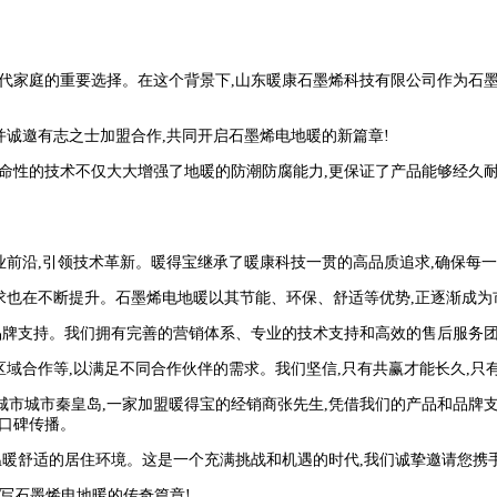
代家庭的重要选择。在这个背景下,山东暖康石墨烯科技有限公司作为石墨
并诚邀有志之士加盟合作,共同开启石墨烯电地暖的新篇章!
性的技术不仅大大增强了地暖的防潮防腐能力,更保证了产品能够经久耐用,
行业前沿,引领技术革新。暖得宝继承了暖康科技一贯的高品质追求,确保每
要求也在不断提升。石墨烯电地暖以其节能、环保、舒适等优势,正逐渐成为
品牌支持。我们拥有完善的营销体系、专业的技术支持和高效的售后服务团
区域合作等,以满足不同合作伙伴的需求。我们坚信,只有共赢才能长久,只
市城市秦皇岛,一家加盟暖得宝的经销商张先生,凭借我们的产品和品牌支持
口碑传播。
暖舒适的居住环境。这是一个充满挑战和机遇的时代,我们诚挚邀请您携手并
写石墨烯电地暖的传奇篇章!