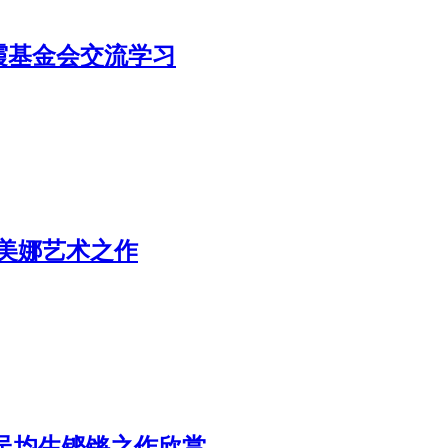
霞基金会交流学习
美娜艺术之作
吴均生铿锵之作欣赏