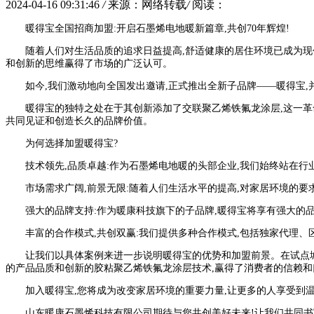
2024-04-16 09:31:46
/
来源：网络转载
/
阅读：
暖得宝全国招商加盟:开启石墨烯电地暖新篇章,共创70年辉煌!
随着人们对生活品质的追求日益提高,舒适健康的居住环境已成为现
和创新的思维赢得了市场的广泛认可。
如今,我们激动地向全国发出邀请,正式推出全新子品牌——暖得宝,
暖得宝的独特之处在于其创新添加了交联聚乙烯铁氟龙涂层,这一革命
共同见证和创造长久的品牌价值。
为何选择加盟暖得宝?
技术领先,品质卓越:作为石墨烯电地暖的头部企业,我们始终站在
市场需求广阔,前景无限:随着人们生活水平的提高,对家居环境的
强大的品牌支持:作为暖康科技旗下的子品牌,暖得宝将享有强大的
丰富的合作模式,共创双赢:我们提供多种合作模式,包括独家代理、
让我们以具体案例来进一步说明暖得宝的优势和加盟前景。在试点城
的产品品质和创新的胶粘聚乙烯铁氟龙涂层技术,赢得了消费者的信赖和
加入暖得宝,您将成为改变家居环境的重要力量,让更多的人享受到温
山东暖康石墨烯科技有限公司期待与您共创美好未来!让我们共同书