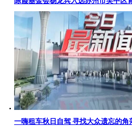
陈霞基金会杨龙兵入选苏州市吴中区
一嗨租车秋日自驾 寻找大众遗忘的角